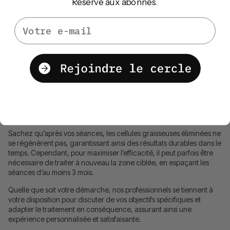
Réservé aux abonnés.
Email
Quelles sont les attentes et les résultats
d’une séance de cryolipolyse du ventre ?
Les résultats de la cryolipolyse du ventre ne se manifestent pas
instantanément, demandant un
délai de 1 à 3 mois
.
La cryolipolyse n’est pas une méthode de perte de poids, mais
plutôt une technique visant à
sculpter et à affiner la silhouette
.
Elle est considérée comme une méthode de remodelage aux
résultats scientifiquement prouvés.
Sachez qu’après vos séances, les cellules graisseuses éliminées ne
se régénèrent pas, garantissant ainsi des résultats durables dans le
temps. Cependant, pour maximiser l’efficacité, il peut parfois être
nécessaire de traiter à nouveau la zone ciblée, en espaçant les
séances d’au moins 3 mois.
Quelle que soit votre démarche, nos professionnels se tiennent à
votre disposition pour discuter de vos objectifs spécifiques et
adapter le traitement en conséquence, assurant ainsi une
expérience personnalisée et satisfaisante.