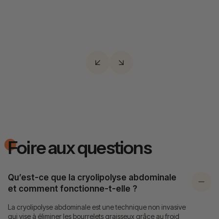
Dire adieu à l’effet « bras flasques » avec la
cryolipolyse, une solution idéale pour raffermir et
affiner les bras.
Foire aux questions
Qu’est-ce que la cryolipolyse abdominale
et comment fonctionne-t-elle ?
La cryolipolyse abdominale est une technique non invasive
qui vise à éliminer les bourrelets graisseux grâce au froid