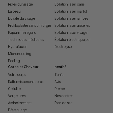
Rides du visage
Epilation laser paris
La peau
Epilation laser maillot
L'ovale du visage
Epilation laser jambes
Profiloplastie sans chirurgie
Epilation laser aisselles
Rajeunir le regard
Epilation laser visage
Techniques médicales
Épilation électrique par
Hydrafacial
électrolyse
Microneedling
Peeling
Corps et Cheveux
aesthé
Votre corps
Tarifs
Raffermissement corps
Avis
Cellulite
Presse
Vergetures
Nos centres
Amincissement
Plan de site
Détatouage