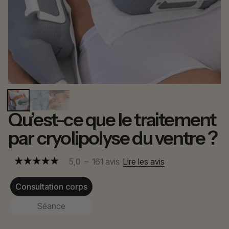
Qu’est-ce que le traitement
par cryolipolyse du ventre ?
5,0
–
161
avis
Lire les avis
Consultation corps
Séance