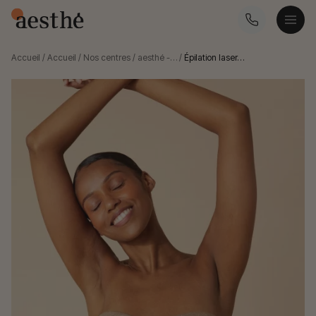
Accueil
/
Accueil
/
Nos centres
/
aesthé -…
/
Épilation laser…