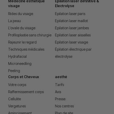
Médecine esthétique
Épilation laser définitive &
visage
Electrolyse
Rides du visage
Epilation laser paris
La peau
Epilation laser maillot
L'ovale du visage
Epilation laser jambes
Profiloplastie sans chirurgie
Epilation laser aisselles
Rajeunir le regard
Epilation laser visage
Techniques médicales
Épilation électrique par
Hydrafacial
électrolyse
Microneedling
Peeling
Corps et Cheveux
aesthé
Votre corps
Tarifs
Raffermissement corps
Avis
Cellulite
Presse
Vergetures
Nos centres
Amincissement
Plan de site