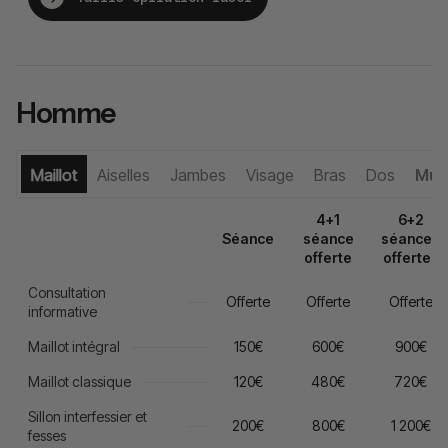
Homme
Maillot
Aiselles
Jambes
Visage
Bras
Dos
Mul
4+1
6+2
Séance
séance
séances
offerte
offertes
Consultation
Offerte
Offerte
Offerte
informative
Maillot intégral
150€
600€
900€
Maillot classique
120€
480€
720€
Sillon interfessier et
200€
800€
1 200€
fesses