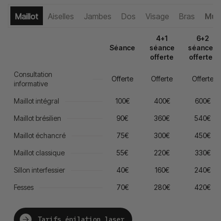
Maillot
Aiselles
Jambes
Dos
Visage
Bras
Mul
4+1
6+2
Séance
séance
séances
offerte
offertes
Consultation
Offerte
Offerte
Offerte
informative
Maillot intégral
100€
400€
600€
Maillot brésilien
90€
360€
540€
Maillot échancré
75€
300€
450€
Maillot classique
55€
220€
330€
Sillon interfessier
40€
160€
240€
Fesses
70€
280€
420€
Tarifs épilation laser