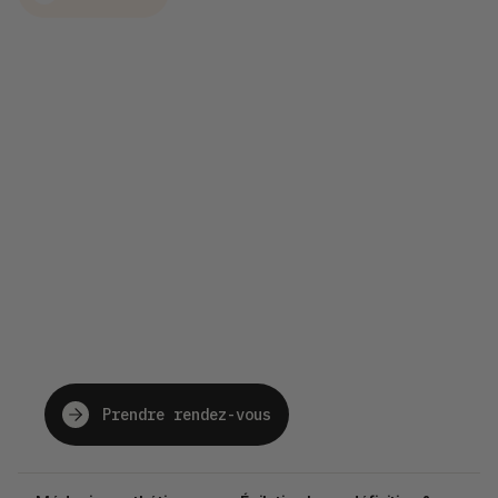
The future of beauty,
just for you.
Prendre rendez-vous