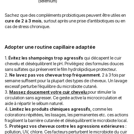
(sélénium)
Sachez que des compléments probiotiques peuvent être utiles en
cure de 2 à 3 mois
, surtout après une prise d’antibiotiques ou en
cas de stress chronique.
Adopter une routine capillaire adaptée
1.
Évitez les shampoings trop agressifs
qui décapent le cuir
chevelu et déséquilibrent le pH. Privilégiez des formules douces
sans sulfates qui préservent le film hydrolipidique protecteur.
2.
Ne lavez pas vos cheveux trop fréquemment.
2 à 3 fois par
semaine suffisent pour la plupart des types de cheveux. Un lavage
excessif perturbe l’équilibre du microbiote cutané.
3.
Massez doucement votre cuir
chevelu
pour stimuler la
circulation sans agresser. Ce geste active la microcirculation et
aide à répartir le sébum naturel.
4.
Limitez les produits chimiques agressifs,
comme les
colorations répétées, les lissages, les permanentes etc. ces actions
fragilisent la barrière cutanée et déséquilibrent le microbiote local.
5.
Protégez vos cheveux contre les agressions extérieures
:
pollution, UV, chlore. Ces facteurs perturbent le microbiote du cuir