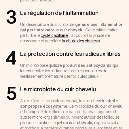
3
La régulation de l’inflammation
Un déséquilibre du microbiote
génère une inflammation
qui peut atteindre le cuir chevelu
. Cette inflammation
perturbe le
cycle capillaire
, raccourcit la phase de
croissance et accélère
la chute des cheveux
.
4
La protection contre les radicaux libres
Un microbiote équilibré
produit des antioxydants
qui
luttent contre les radicaux libres responsables du
vieillissement prématuré des follicules pileux.
5
Le microbiote du cuir chevelu
Au-delà du microbiote intestinal, le cuir chevelu
abrite
son propre écosystème
. Le microbiote du cuir chevelu
est composé de millions de bactéries, champignons et
autres micro-organismes qui vivent autour des follicules
pileux. Il maintient le
pH du cuir chevelu
, régule le sébum
et protège la barrière cutanée contre les allergènes et les