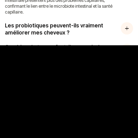
intestinale présentent plus des problèmes capillaires,
confirmant le lien entre le microbiote intestinal et la santé
capillaire.
Les probiotiques peuvent-ils vraiment
améliorer mes cheveux ?
Ma consultation cheveux
Combien de temps faut-il pour voir des
résultats ?
Dois-je changer complètement mon
alimentation ?
Le stress peut-il vraiment déséquilibrer
mon microbiote et affecter mes cheveux
?