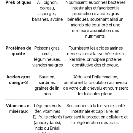
Prébiotiques
Ail, oignon,
Nourrissent les bonnes bactéries
poireau,
intestinales et favorisent la
asperges,
production d’acides gras
bananes, avoine
bénéfiques, soutenant ainsi un
microbiote équilibré et une
meilleure assimilation des
nutriments.
Protéines de
Poissons gras,
Fournissent les acides aminés
qualité
œufs,
nécessaires à la synthèse de la
légumineuses,
kératine, principale protéine
viandes maigres
constitutive des cheveux.
Acides gras
Saumon,
Réduisent l’inflammation,
oméga-3
sardines,
améliorent la circulation au niveau
graines de lin,
de votre cuir chevelu et nourrissent
noix
les follicules pileux.
Vitamines et
Légumes verts
Soutiennent à la fois votre santé
minéraux
(fer, vitamines
intestinale et capillaire, en
B), fruits colorés
favorisant la protection cellulaire et
(antioxydants),
la régénération des tissus.
noix du Brésil