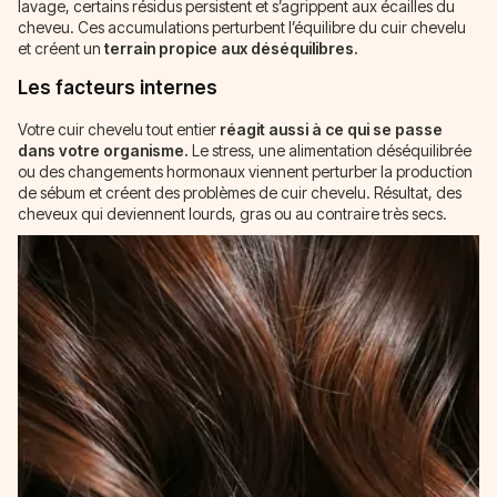
lavage, certains résidus persistent et s’agrippent aux écailles du
cheveu. Ces accumulations perturbent l’équilibre du cuir chevelu
et créent un
terrain propice aux déséquilibres.
Les facteurs internes
Votre cuir chevelu tout entier
réagit aussi à ce qui se passe
dans votre organisme.
Le stress, une alimentation déséquilibrée
ou des changements hormonaux viennent perturber la production
de sébum et créent des problèmes de cuir chevelu. Résultat, des
cheveux qui deviennent lourds, gras ou au contraire très secs.