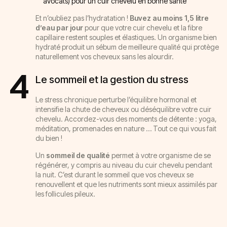
avocats) pour un cuir chevelu en bonne santé
Et n’oubliez pas l’hydratation !
Buvez au moins 1,5 litre
d’eau par jour
pour que votre cuir chevelu et la fibre
capillaire restent souples et élastiques. Un organisme bien
hydraté produit un sébum de meilleure qualité qui protège
naturellement vos cheveux sans les alourdir.
4
Le sommeil et la gestion du stress
Le stress chronique perturbe l’équilibre hormonal et
intensifie la chute de cheveux ou déséquilibre votre cuir
chevelu. Accordez-vous des moments de détente : yoga,
méditation, promenades en nature … Tout ce qui vous fait
du bien !
Un
sommeil de qualité
permet à votre organisme de se
régénérer, y compris au niveau du cuir chevelu pendant
la nuit. C’est durant le sommeil que vos cheveux se
renouvellent et que les nutriments sont mieux assimilés par
les follicules pileux.
Ma consultation cheveux