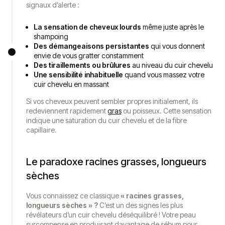
signaux d’alerte :
La sensation de cheveux lourds
même juste après le
shampoing
Des démangeaisons persistantes
qui vous donnent
envie de vous gratter constamment
Des tiraillements ou brûlures
au niveau du cuir chevelu
Une sensibilité inhabituelle
quand vous massez votre
cuir chevelu en massant
Si vos cheveux peuvent sembler propres initialement, ils
redeviennent rapidement
gras
ou poisseux. Cette sensation
indique une saturation du cuir chevelu et de la fibre
capillaire.
Le paradoxe racines grasses, longueurs
sèches
Vous connaissez ce classique
« racines grasses,
longueurs sèches » ?
C’est un des signes les plus
révélateurs d’un cuir chevelu déséquilibré ! Votre peau
surcompense en produisant davantage de sébum pour