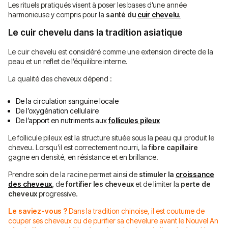
Les rituels pratiqués visent à poser les bases d’une année
harmonieuse y compris pour la
santé du
cuir chevelu
.
Le cuir chevelu dans la tradition asiatique
Le cuir chevelu est considéré comme une extension directe de la
peau et un reflet de l’équilibre interne.
La qualité des cheveux dépend :
De la circulation sanguine locale
De l’oxygénation cellulaire
De l’apport en nutriments aux
follicules pileux
Le follicule pileux est la structure située sous la peau qui produit le
cheveu. Lorsqu’il est correctement nourri, la
fibre capillaire
gagne en densité, en résistance et en brillance.
Prendre soin de la racine permet ainsi de
stimuler la
croissance
des cheveux
,
de
fortifier les cheveux
et de limiter la
perte de
cheveux
progressive.
Le saviez-vous ?
Dans la tradition chinoise, il est coutume de
couper ses cheveux ou de purifier sa chevelure avant le Nouvel An