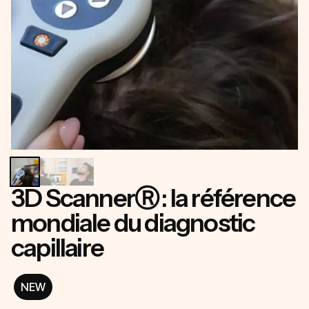
3D ScannerⓇ : la référence
mondiale du diagnostic
capillaire
NEW