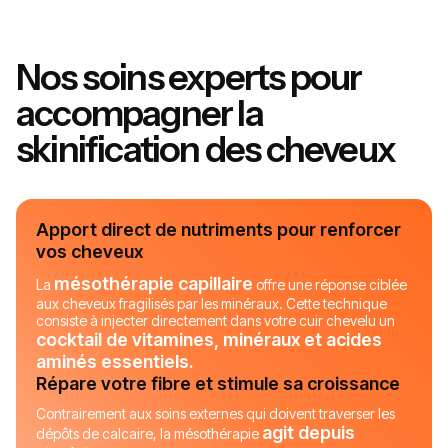
Nos soins experts pour
accompagner la
skinification des cheveux
Apport direct de nutriments pour renforcer
vos cheveux
mésothérapie capillaire
La
offre une réponse ciblée
aux cheveux fragilisés par les minéraux. Cette technique
consiste à injecter directement dans votre cuir chevelu un
cocktail de vitamines, minéraux et acides
aminés essentiels.
Répare votre fibre et stimule sa croissance
Contrairement aux soins externes qui doivent traverser les
agit depuis
dépôts de calcaire, la mésothérapie