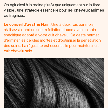
On agit ainsi à la racine plutôt que uniquement sur la fibre
visible : une stratégie essentielle pour les
cheveux abîmés
ou fragilisés.
Le conseil d’aesthé Hair :
Une à deux fois par mois,
réalisez à domicile une exfoliation douce avec un soin
spécifique adapté à votre cuir chevelu. Ce geste permet
d’éliminer les cellules mortes et d’optimiser la pénétration
des soins. La régularité est essentielle pour maintenir un
cuir chevelu sain.