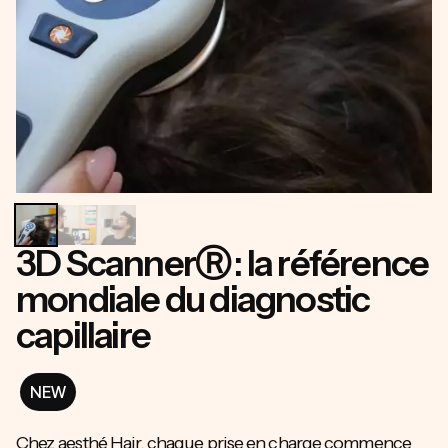
3D ScannerⓇ : la référence
mondiale du diagnostic
capillaire
NEW
Chez aesthé Hair, chaque prise en charge commence