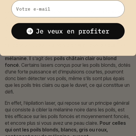
Email
Être blonde ne veut pas forcément dire avoir des poils
clairs. Si vous êtes dans ce cas et que vous envisagez
l’épilation laser : il n’y aura aucun problème face à
l’efficacité du traitement, malgré la difficulté différente
présentée par la pilosité des blondes. En effet, il est tout à
fait possible d’épiler les poils blonds au laser si vous êtes
blonde, mais que vos poils sont plutôt
chargés en
mélanine
. Il s’agit des
poils châtain clair ou blond
foncé
. Certains lasers conçus pour les poils blonds, dotés
d’une forte puissance et d’impulsions courtes, pourront
donc bien détecter vos poils, même s’ils sont plus épais
que les poils très clairs ou que le duvet, ce qui constitue un
défi.
En effet, l’épilation laser, qui repose sur un principe général
qui consiste à cibler la mélanine noire dans les poils, est
très efficace sur les poils foncés et moyennement foncés,
et encore plus si vous avez une peau claire.
Pour
celles
qui ont les poils blonds, blancs, gris ou roux,