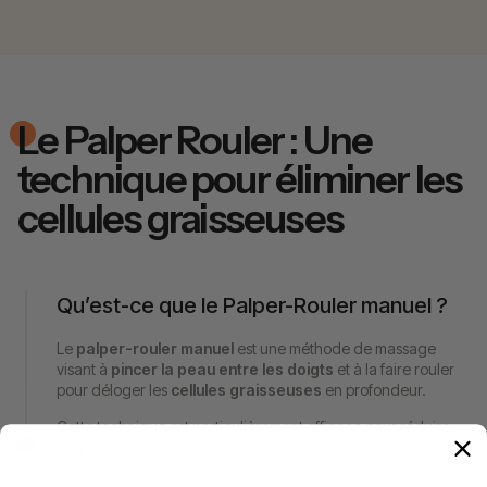
Le Palper Rouler : Une
technique pour éliminer les
cellules graisseuses
Qu’est-ce que le Palper-Rouler manuel ?
Le
palper-rouler manuel
est une méthode de massage
visant à
pincer la peau entre les doigts
et à la faire rouler
pour déloger les
cellules graisseuses
en profondeur.
Cette technique est particulièrement efficace pour réduire
l’apparence de la
cellulite
en
dynamisant la circulation
sanguine
et en
tonifiant les tissus cutanés
.