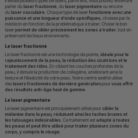
Il existe plusieurs types de lasers, parmi eux, vous pouvez entendre
parler du
laser fractionné
, du
laser pigmentaire
ou encore
du
laser vasculaire
. Chaque type de laser
fonctionne avec une
puissance et une longueur d’onde spécifiques
, choisies par le
médecin en fonction de la problématique à traiter. Choisir le bon
laser
permet de cibler précisément les zones à traiter
, tout en
préservant les tissus environnants.
Le laser fractionné
Le laser fractionné est une technologie de pointe,
idéale pour le
rajeunissement de la peau, la réduction des cicatrices et le
traitement des rides.
En ciblant les couches profondes de la
peau, il stimule la production de collagène, améliorant ainsi la
texture et l’élasticité de votre peau. Notre centre aesthé utilise
des
lasers fractionnés de dernière génération
pour
vous offrir
des résultats anti-âge haut de gamme
.
Le laser pigmentaire
Le laser pigmentaire est principalement utilisé pour
cibler la
mélanine dans la peau, réduisant ainsi les taches brunes et
les tatouages indésirables
. Ce traitement est
adapté à toutes
les peaux et peut être utilisé pour traiter plusieurs zones du
corps, y compris le visage
.