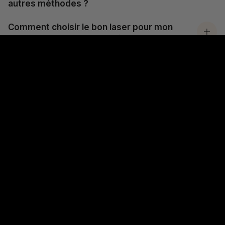
autres méthodes ?
Comment choisir le bon laser pour mon
type de peau et mes besoins ?
Comment fonctionnent les lasers en
médecine esthétique, notamment pour
l’épilation et le détatouage ?
Combien de séances sont nécessaires
pour une épilation laser complète ?
Vos centres aesthé