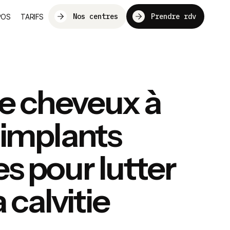
Nos centres
Prendre rdv
POS
TARIFS
de cheveux à
es implants
es pour lutter
 calvitie