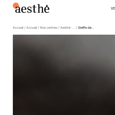
VI
Accueil
/
Accueil
/
Nos centres
/
Aesthé -…
/
Greffe de…