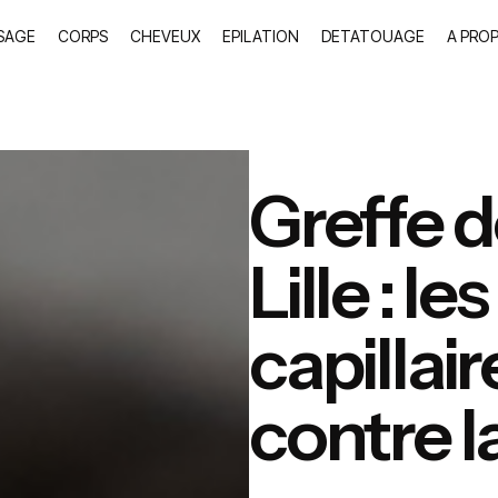
SAGE
CORPS
CHEVEUX
EPILATION
DETATOUAGE
A PRO
Greffe 
Lille : l
capillair
contre la