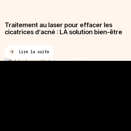
Traitement au laser pour effacer les
cicatrices d’acné : LA solution bien-être
Lire la suite
Ma consultation informative
Épilation définitive au laser : à quel
âge peut-on faire l’épilation
définitive ?
Lire la suite
Détatouage au laser : quels sont les
risques et comment enlever un
tatouage définitif ?