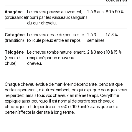
Anagène
Le cheveu pousse activement,
2 à 6 ans
80 à 90 %
(croissance)
nourri par les vaisseaux sanguins
du cuir chevelu.
Catagène
Le cheveu cesse de pousser, le
2 à 3
1 à 3 %
(transition)
follicule pileux entre en repos.
semaines
Télogène
Le cheveu tombe naturellement,
2 à 3 mois
10 à 15 %
(repos et
remplacé par un nouveau
chute)
cheveu.
Chaque cheveu évolue de manière indépendante, pendant que
certains poussent, d’autres tombent, ce qui explique pourquoi vous
ne perdez jamais tous vos cheveux en même temps. Ce rythme
explique aussi pourquoi il est normal de perdre ses cheveux
chaque jour et de perdre entre 50 et 100 unités sans que cette
perte n’affecte la densité à long terme.