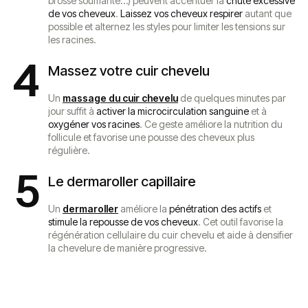
brosse soufflante…) peuvent accentuer la
chute excessive
de vos cheveux
.
Laissez vos cheveux respirer
autant que
possible et alternez les styles pour limiter les tensions sur
les racines.
4
Massez votre cuir chevelu
Un
massage du cuir chevelu
de quelques minutes par
jour suffit à
activer la microcirculation sanguine
et à
oxygéner vos racines
. Ce geste améliore la nutrition du
follicule et favorise une pousse des cheveux plus
régulière.
5
Le dermaroller capillaire
Un
dermaroller
améliore la
pénétration des actifs
et
stimule la repousse de vos cheveux
. Cet outil favorise la
régénération cellulaire du cuir chevelu et aide à densifier
la chevelure de manière progressive.