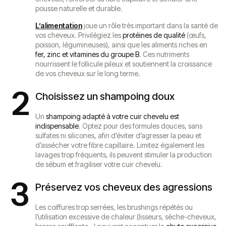
pousse naturelle et durable.
L’alimentation
joue un rôle très important dans la santé de
vos cheveux. Privilégiez les
protéines de qualité
(œufs,
poisson, légumineuses), ainsi que les aliments riches en
fer, zinc et vitamines du groupe B
. Ces nutriments
nourrissent le follicule pileux et soutiennent la croissance
de vos cheveux sur le long terme.
2
Choisissez un shampoing doux
Un
shampoing adapté à votre cuir chevelu est
indispensable
. Optez pour des formules douces, sans
sulfates ni silicones, afin d’éviter d’agresser la peau et
d’assécher votre fibre capillaire. Limitez également les
lavages trop fréquents, ils peuvent stimuler la production
de sébum et fragiliser votre cuir chevelu.
3
Préservez vos cheveux des agressions
Les coiffures trop serrées, les brushings répétés ou
l’utilisation excessive de chaleur (lisseurs, sèche-cheveux,