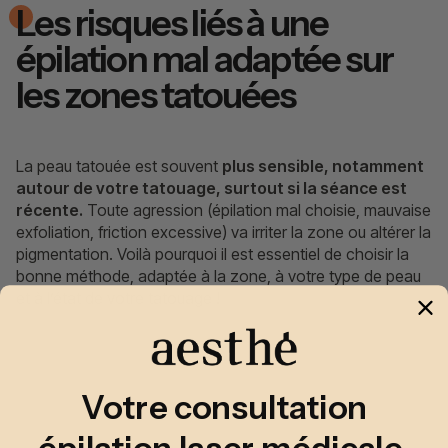
Les risques liés à une
épilation mal adaptée sur
les zones tatouées
La peau tatouée est souvent
plus sensible, notamment
autour de votre tatouage, surtout si la séance est
récente.
Toute agression (épilation mal choisie, mauvaise
exfoliation, friction excessive) va irriter la zone ou altérer la
pigmentation. Voilà pourquoi il est essentiel de choisir la
bonne méthode, adaptée à la zone, à votre type de peau
et à l’état de votre tatouage !
Votre consultation
épilation laser médicale,