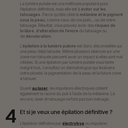
La lumière pulsée est une méthode populaire pour
l’épilation définitive, mais elle est à
éviter sur les
tatouages
. Parce qu’elle cible la
mélanine et le pigment
sous la peau
, comme ceux de vos poils… ou de votre
tatouage. Résultat, vous pouvez avoir des
risques de
brûlure
,
d’altération de l’encre
du tatouage ou
de
décoloration
.
L’
épilation à la lumière pulsée
est donc déconseillée sur
une peau déjà tatouée. Même plusieurs séances sur une
zone non tatouée peuvent avoir un impact si elles sont mal
ciblées. Si une épilation par lumière pulsée vous tente
malgré tout, consultez un dermatologue qui évaluera
votre pilosité, la pigmentation de la peau et la future zone
à tatouer.
Quant
au laser
, les impulsions électriques ciblent
également la racine du poil à l’aide de la mélanine. Là
encore, laser et tatouage ne font pas bon ménage.
4
Et si je veux une épilation définitive ?
L’épilation définitive par
électrolyse
ou impulsion