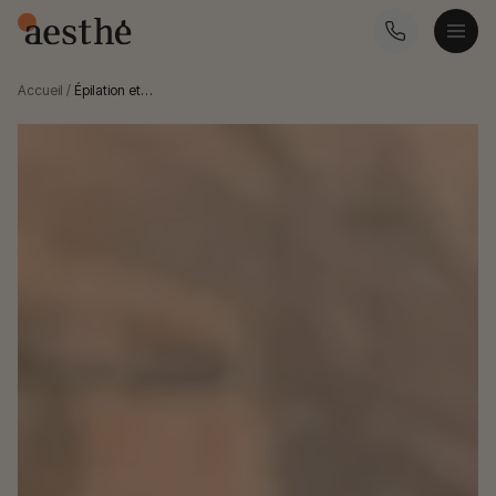
Accueil
/
Épilation et…