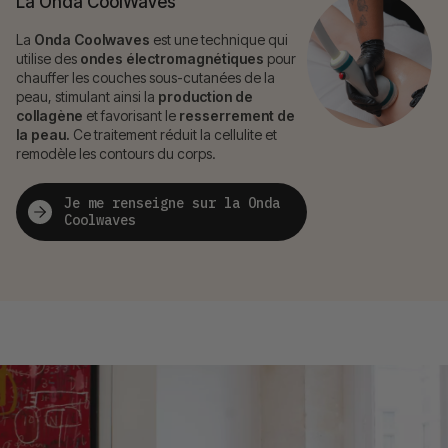
La Onda CoolWaves
La
Onda Coolwaves
est une technique qui
utilise des
ondes électromagnétiques
pour
chauffer les couches sous-cutanées de la
peau, stimulant ainsi la
production de
collagène
et favorisant le
resserrement de
la peau.
Ce traitement réduit la cellulite et
remodèle les contours du corps.
Je me renseigne sur la Onda
Coolwaves