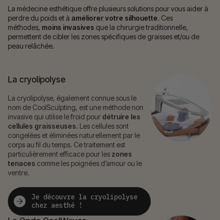
La médecine esthétique offre plusieurs solutions pour vous aider à
perdre du poids et à
améliorer votre silhouette
. Ces
méthodes,
moins invasives
que la chirurgie traditionnelle,
permettent de cibler les zones spécifiques de graisses et/ou de
peau relâchée.
La cryolipolyse
La cryolipolyse, également connue sous le
nom de CoolSculpting, est une méthode non
invasive qui utilise le froid pour
détruire les
cellules graisseuses
. Les cellules sont
congelées et éliminées naturellement par le
corps au fil du temps. Ce traitement est
particulièrement efficace pour les
zones
tenaces
comme les poignées d’amour ou le
ventre.
Je découvre la cryolipolyse
chez aesthé !