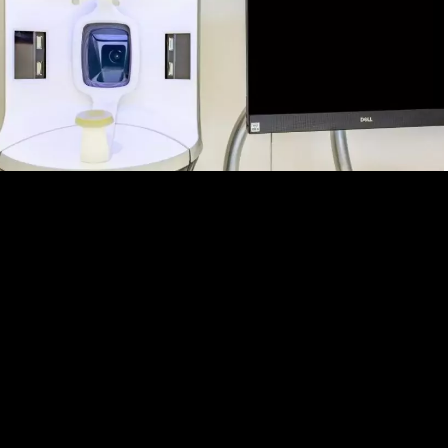
Ma consultation informative
06.08.26
Le Visia 7 : l’analyse de peau
personnalisée
Expérimentez l’analyse de peau personnalisée avec le Visia 7. Ce
diagnostic révolutionnaire offre une analyse de votre peau
facilement.