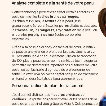
Analyse complète de la santé de votre peau
Cette technologie permet d’analyser certains critères de
peau comme : les
taches brunes
ou
rouges
,
les
rides
et
ridules
, la
texture
de la peau (lisse,
granuleuse, déshydratée…), les
pores
dilatés et obstrués,
les
taches UV
, les
rougeurs
, l’
hydratation
de la peau ou
encore les
porphyrines
(molécules corporelles
essentielles).
Grâce à sa prise de clichés, de face et de profil, le Visia 7
va pouvoir analyser en profondeur la peau. Une
note sur
100
est attribuée à chaque élément. Plus on se rapproche
de 100, plus la peau est en bonne santé. La technologie va
permettre de détecter les imperfections cutanées de votre
peau, ce qui facilite le diagnostic du professionnel de
santé. En effet, il va pouvoir adapter son plan de traitement
en fonction des résultats de l’analyse numérique.
Personnalisation du plan de traitement
L’outil permet d’utiliser des
mesures précises et
vérifiées
. Les praticiens peuvent évaluer les besoins de la
peau de chaque individu grâce au Visia 7. Cela permet de