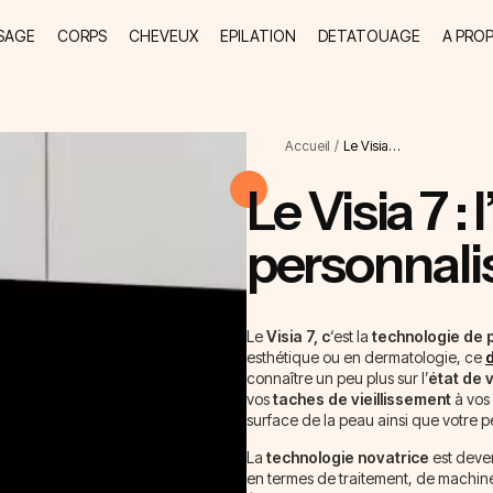
SAGE
CORPS
CHEVEUX
EPILATION
DETATOUAGE
A PRO
Accueil
/
Le Visia…
Le Visia 7 :
personnali
Le
Visia 7, c
‘est la
technologie de 
esthétique ou en dermatologie, ce
connaître un peu plus sur l’
état de 
vos
taches de vieillissement
à vos
surface de la peau ainsi que votre 
La
technologie novatrice
est deven
en termes de traitement, de machine