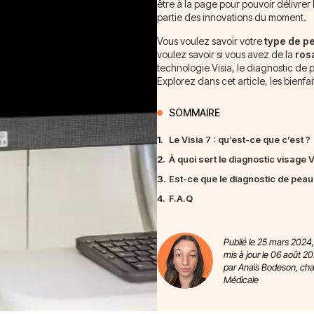
être à la page pour pouvoir délivrer 
partie des innovations du moment.
Vous voulez savoir votre
type de p
voulez savoir si vous avez de la
ros
technologie Visia, le diagnostic de 
Explorez dans cet article, les bienfai
SOMMAIRE
1.
Le Visia 7 : qu’est-ce que c’est ?
2.
À quoi sert le diagnostic visage V
3.
Est-ce que le diagnostic de peau 
4.
F.A.Q
Publié le 25 mars 2024,
mis à jour le 06 août 20
par Anaïs Bodeson, ch
Médicale