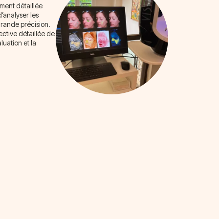
ment détaillée
’analyser les
grande précision.
ective détaillée de
luation et la