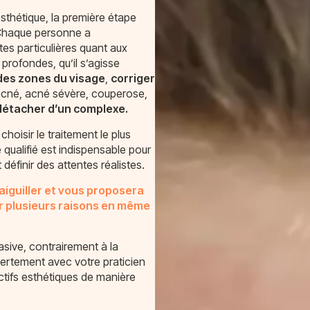
thétique, la première étape
haque personne a
tes particulières quant aux
 profondes, qu’il s’agisse
des zones du visage
,
corriger
 acné, acné sévère, couperose,
détacher d’un complexe.
choisir le traitement le plus
qualifié est indispensable pour
définir des attentes réalistes.
 aiguiller et vous proposera
ur plusieurs raisons en même
asive, contrairement à la
uvertement avec votre praticien
ctifs esthétiques de manière