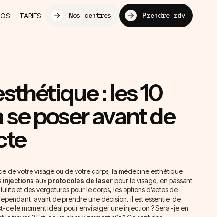
Nos centres
Prendre rdv
POS
TARIFS
thétique : les 10
 se poser avant de
cte
ence de votre visage ou de votre corps, la médecine esthétique
s
injections
aux
protocoles de laser
pour le visage, en passant
llulite et des vergetures pour le corps, les options d’actes de
ependant, avant de prendre une décision, il est essentiel de
st-ce le moment idéal pour envisager une injection ? Serai-je en