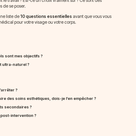
e travail ? Est-ce un choix vraiment sûr ? Ce sont des
es de se poser.
ne liste de
10 questions essentielles
avant que vous vous
médical pour votre visage ou votre corps.
s sont mes objectifs ?
ultra-naturel ?
’arrêter ?
faire des soins esthétiques, dois-je l’en empêcher ?
ets secondaires ?
 post-intervention ?