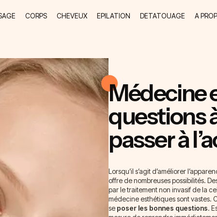
SAGE
CORPS
CHEVEUX
EPILATION
DETATOUAGE
A PRO
Médecine es
questions à
passer à l’a
Lorsqu’il s’agit d’améliorer l’appar
offre de nombreuses possibilités. De
par le traitement non invasif de la ce
médecine esthétiques sont vastes. C
se
poser les bonnes questions
. E