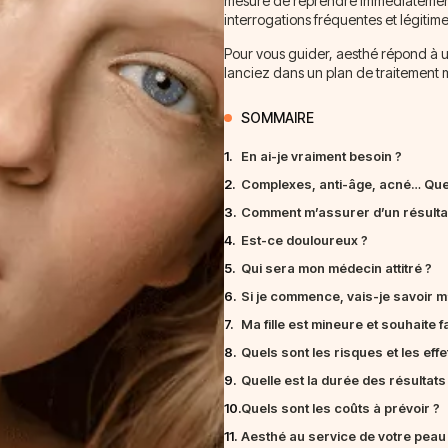
mesure de reprendre immédiatement l
interrogations fréquentes et légitim
Pour vous guider, aesthé répond à u
lanciez dans un plan de traitement 
SOMMAIRE
1.
En ai-je vraiment besoin ?
2.
Complexes, anti-âge, acné… Quel
3.
Comment m’assurer d’un résultat 
4.
Est-ce douloureux ?
5.
Qui sera mon médecin attitré ?
6.
Si je commence, vais-je savoir m
7.
Ma fille est mineure et souhaite 
8.
Quels sont les risques et les eff
9.
Quelle est la durée des résultats
10.
Quels sont les coûts à prévoir ?
11.
Aesthé au service de votre peau