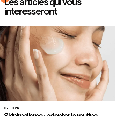
Les articles qui vous
interesseront
07.08.26
Ma consultation offerte
Skinimalisme : adopter la routine