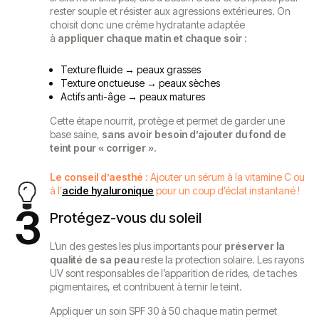
rester souple et résister aux agressions extérieures. On
choisit donc une crème hydratante adaptée
à
appliquer
chaque matin et chaque soir
:
Texture fluide → peaux grasses
Texture onctueuse → peaux sèches
Actifs anti-âge → peaux matures
Cette étape nourrit, protège et permet de garder une
base saine,
sans avoir besoin d’ajouter du fond de
teint pour « corriger ».
Le conseil d’aesthé :
Ajouter un sérum à la vitamine C ou
à l’
acide hyaluronique
pour un coup d’éclat instantané !
3
Protégez-vous du soleil
L’un des gestes les plus importants pour
préserver la
qualité de sa peau
reste la protection solaire. Les rayons
UV sont responsables de l’apparition de rides, de taches
pigmentaires, et contribuent à ternir le teint.
Appliquer un soin SPF 30 à 50 chaque matin permet