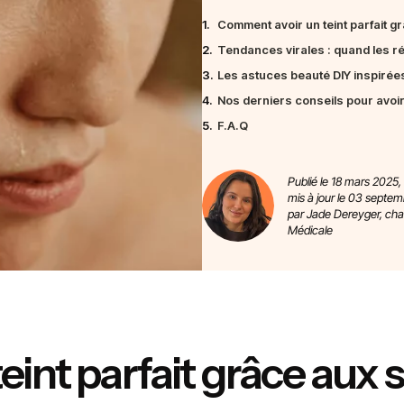
1.
Comment avoir un teint parfait g
2.
Tendances virales : quand les ré
3.
Les astuces beauté DIY inspirées 
4.
Nos derniers conseils pour avoi
5.
F.A.Q
Publié le 18 mars 2025,
mis à jour le 03 septe
par Jade Dereyger, ch
Médicale
int parfait grâce aux s