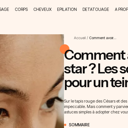
SAGE
CORPS
CHEVEUX
EPILATION
DETATOUAGE
A PRO
Accueil
/
Comment avoir…
Comment a
star ? Les 
pour un tein
Sur le tapis rouge des Césars et des
impeccable. Mais comment y parvienn
astuces simples à adopter chez vous
SOMMAIRE