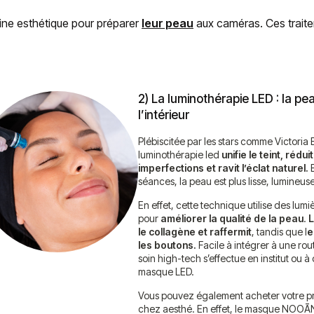
cine esthétique pour préparer
leur peau
aux caméras. Ces trait
2) La luminothérapie LED : la p
l’intérieur
Plébiscitée par les stars comme Victoria
luminothérapie led
unifie le teint, réduit
imperfections et ravit l’éclat naturel.
E
séances, la peau est plus lisse, lumineus
En effet, cette technique utilise des lum
pour
améliorer la qualité de la peau
.
L
le collagène et raffermit
, tandis que l
e
les boutons.
Facile à intégrer à une rou
soin high-tech s’effectue en institut ou 
masque LED.
Vous pouvez également acheter votre 
chez aesthé. En effet, le masque NOOĀN