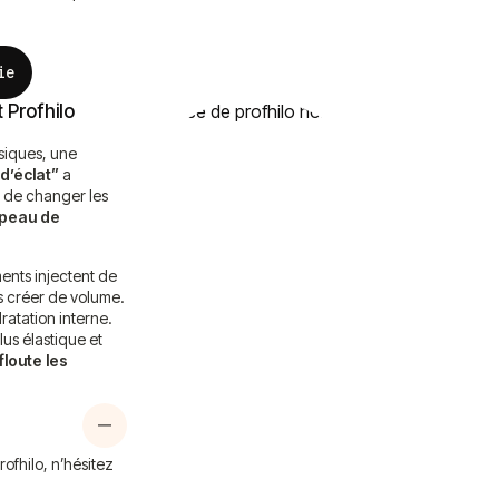
ie
 Profhilo
siques, une
 d’éclat”
a
as de changer les
a peau de
ments injectent de
s créer de volume.
atation interne.
us élastique et
floute les
rofhilo, n’hésitez