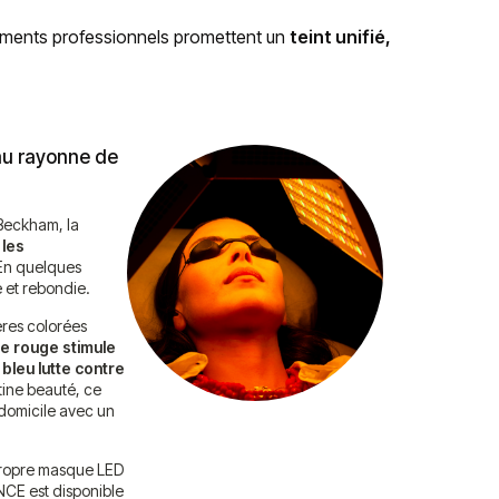
ements professionnels promettent un
teint unifié,
eau rayonne de
 Beckham, la
 les
n quelques
e et rebondie.
ières colorées
e rouge stimule
 bleu lutte contre
tine beauté, ce
à domicile avec un
propre masque LED
CE est disponible