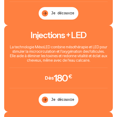
Je découvre
Injections + LED
La technologie MésoLED combine mésothérapie et LED pour
stimuler la microcirculation et l’oxygénation des follicules.
Elle aide à éliminer les toxines et redonne vitalité et éclat aux
cheveux, même avec de l’eau calcaire.
180
€
Dès
Je découvre
Mon diagnostic capillaire