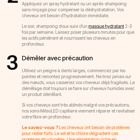
Appliquez un spray hydratant ou un après-shampoing
sans rinçage pour compenser la déshydratation. Vos
cheveux ont besoin d’hydratation immédiate.
Le soir, shampoing doux suivi d’un
masque hydratant
2-3
fois par semaine. Laissez poser plusieurs minutes pour que
les actifs pénètrent et nourrissent les cheveux en
profondeur.
3
Démêler avec précaution
Utilisez un peigne à dents larges, commencez par les
pointes et remontez progressivement. Ne tirez jamais sur
des nœuds, vous casseriez vos cheveux déjà fragilisés. Le
démêlage doit toujours se faire sur cheveux humides avec
un produit démêlant.
Si vos cheveux sont très abîmés malgré vos précautions,
nos soins MésoLED capillaire viennent réparer et revitaliser
votre fibre en profondeur.
Le saviez-vous ?
Les cheveux ont besoin de protéines
pour rester forts. Le sel et le chlore dégradent ces
protéines structurelles. Une alimentation riche en