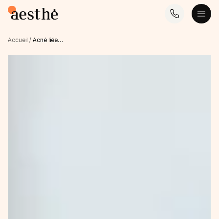
Accueil
/
Acné liée…