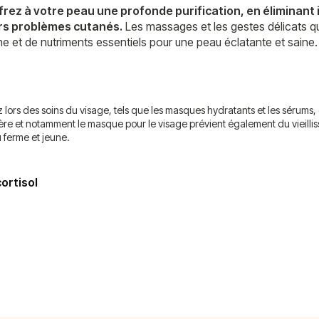
frez à votre peau une profonde purification, en éliminant
ers problèmes cutanés.
Les massages et les gestes délicats qu
ène et de nutriments essentiels pour une peau éclatante et saine.
rez lors des soins du visage, tels que les masques hydratants et les sérum
gulière et notamment le masque pour le visage prévient également du vieill
 ferme et jeune.
ortisol