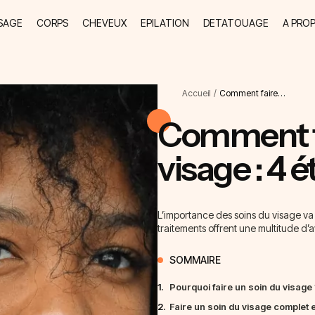
SAGE
CORPS
CHEVEUX
EPILATION
DETATOUAGE
A PRO
Accueil
/
Comment faire…
Comment fa
visage : 4 é
L’importance des soins du visage va
traitements offrent une multitude d’
SOMMAIRE
1.
Pourquoi faire un soin du visage 
2.
Faire un soin du visage complet 