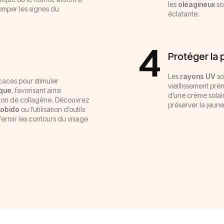
les
oléagineux
so
tomper les signes du
éclatante.
4
Protéger la 
Les
rayons UV
so
icaces pour stimuler
vieillissement pré
ique
, favorisant ainsi
d’une crème sola
ction de collagène. Découvrez
préserver la jeune
Kobido
ou l’utilisation d’outils
fermir les contours du visage