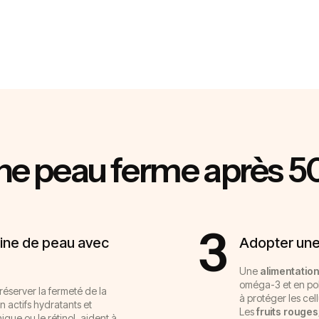
 peau ferme après 50
3
tine de peau avec
Adopter une
Une
alimentation
oméga-3 et en poly
éserver la fermeté de la
à protéger les cel
n actifs hydratants et
Les
fruits rouges
que ou le rétinol, aident à