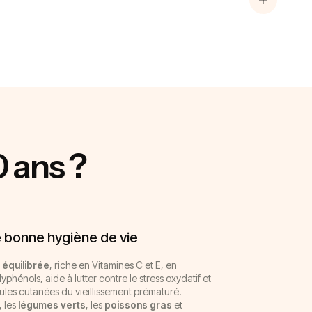
 ans ?
 bonne hygiène de vie
 équilibrée
, riche en Vitamines C et E, en
phénols, aide à lutter contre le stress oxydatif et
lules cutanées du vieillissement prématuré.
, les
légumes verts
, les
poissons gras
et