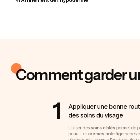
4) Affinement de l’hypoderme
Comment garder une
1
Appliquer une bonne rou
des soins du visage
Utiliser des
soins ciblés
permet de pr
peau. Les
crèmes anti-âge
riches e
régénérants, comme l’acide hyaluroni