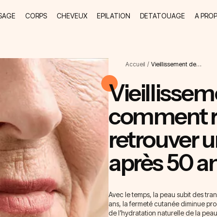
SAGE
CORPS
CHEVEUX
EPILATION
DETATOUAGE
A PRO
Accueil
/
Vieillissement de…
Vieillissem
comment ra
retrouver 
après 50 a
Avec le temps, la peau subit des tra
ans, la fermeté cutanée diminue prog
de l’hydratation naturelle de la p