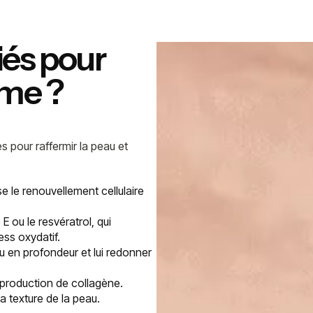
iés pour
rme ?
s pour raffermir la peau et
ise le renouvellement cellulaire
E ou le resvératrol, qui
ess oxydatif.
au en profondeur et lui redonner
a production de collagène.
la texture de la peau.