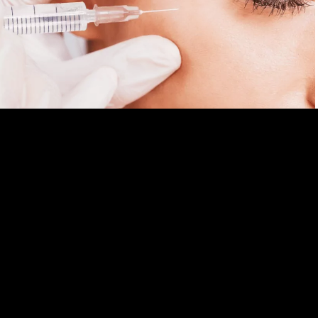
Ma consultation informative
08.08.26
Acide hyaluronique : Comment faire
durer les effets des injections
d’acide hyaluronique ?
Découvrez comment prolonger les effets des injections d’acide
hyaluronique. Suivez nos conseils pour maintenir une peau lisse
et éclatante plus longtemps après vos injections.