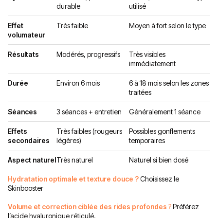
durable
utilisé
Effet
Très faible
Moyen à fort selon le type
volumateur
Résultats
Modérés, progressifs
Très visibles
immédiatement
Durée
Environ 6 mois
6 à 18 mois selon les zones
traitées
Séances
3 séances + entretien
Généralement 1 séance
Effets
Très faibles (rougeurs
Possibles gonflements
secondaires
légères)
temporaires
Aspect naturel
Très naturel
Naturel si bien dosé
Hydratation optimale et texture douce ?
Choisissez le
Skinbooster
Volume et correction ciblée des rides profondes
?
Préférez
l’acide hyaluronique réticulé.