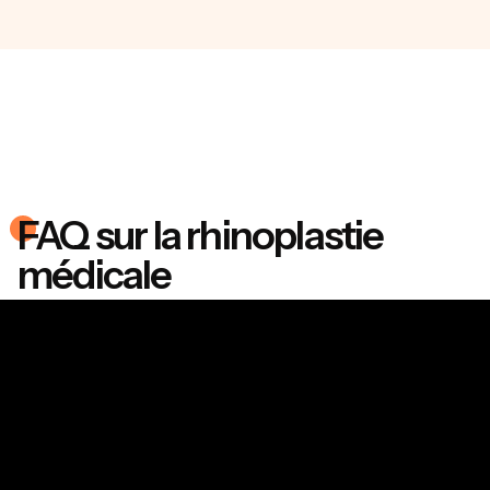
FAQ sur la rhinoplastie
médicale
Peut-on vraiment transformer l’apparence
de son nez sans opération de chirurgie ?
Oui, c’est possible grâce à la rhinoplastie médicale, une
alternative à la chirurgie esthétique. Cette technique repose
sur l’injection d’acide hyaluronique dans le nez, qui permet
de corriger les défauts légers du nez, redessiner la forme du