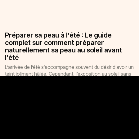
Préparer sa peau à l’été : Le guide
complet sur comment préparer
naturellement sa peau au soleil avant
l’été
L’arrivée de l’été s’accompagne souvent du désir d’avoir un
Ma consultation offerte
teint joliment hâlée. Cependant, l’exposition au soleil sans
préparation entraîne, des coups de soleil et des
dommages cutanés à long terme. Il faut donc
obligatoirement anticiper et préparer votre peau au soleil
pour profiter pleinement de ces bienfaits en toute sécurité.
Lire la suite
Comment prendre soin de sa peau
après l'été ?