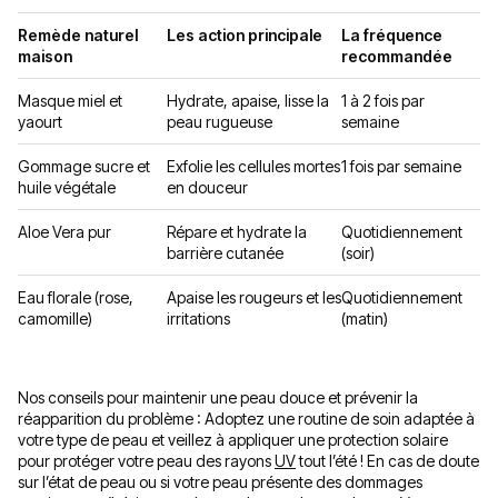
Remède naturel
Les action principale
La fréquence
maison
recommandée
Masque miel et
Hydrate, apaise, lisse la
1 à 2 fois par
yaourt
peau rugueuse
semaine
Gommage sucre et
Exfolie les cellules mortes
1 fois par semaine
huile végétale
en douceur
Aloe Vera pur
Répare et hydrate la
Quotidiennement
barrière cutanée
(soir)
Eau florale (rose,
Apaise les rougeurs et les
Quotidiennement
camomille)
irritations
(matin)
Nos conseils pour maintenir une peau douce et prévenir la
réapparition du problème : Adoptez une routine de soin adaptée à
votre type de peau et veillez à appliquer une protection solaire
pour protéger votre peau des
rayons
UV
tout l’été ! En cas de doute
sur l’état de peau ou si votre peau présente des dommages