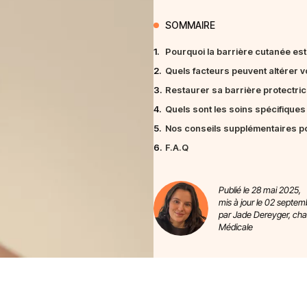
SOMMAIRE
1.
Pourquoi la barrière cutanée est-
2.
Quels facteurs peuvent altérer v
3.
Restaurer sa barrière protectric
4.
Quels sont les soins spécifiques
5.
Nos conseils supplémentaires po
6.
F.A.Q
Publié le 28 mai 2025,
mis à jour le 02 septe
par Jade Dereyger, ch
Médicale