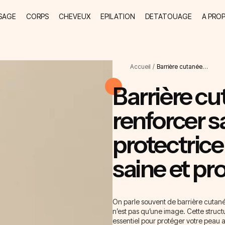
SAGE
CORPS
CHEVEUX
EPILATION
DETATOUAGE
A PRO
Accueil
/
Barrière cutanée…
Barrière c
renforcer s
protectric
saine et pr
On parle souvent de barrière cutan
n’est pas qu’une image. Cette struct
essentiel pour protéger votre peau a