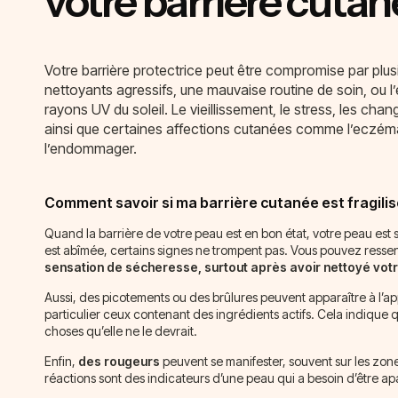
votre barrière cutan
Votre barrière protectrice peut être compromise par plu
nettoyants agressifs, une mauvaise routine de soin, ou l
rayons UV du soleil. Le vieillissement, le stress, les ch
ainsi que certaines affections cutanées comme l’eczéma 
l’endommager.
Comment savoir si ma barrière cutanée est fragilis
Quand la barrière de votre peau est en bon état, votre peau est s
est abîmée, certains signes ne trompent pas. Vous pouvez ressen
sensation de sécheresse, surtout après avoir nettoyé votr
Aussi, des picotements ou des brûlures peuvent apparaître à l’app
particulier ceux contenant des ingrédients actifs. Cela indique 
choses qu’elle ne le devrait.
Enfin,
des rougeurs
peuvent se manifester, souvent sur les zon
réactions sont des indicateurs d’une peau qui a besoin d’être apa