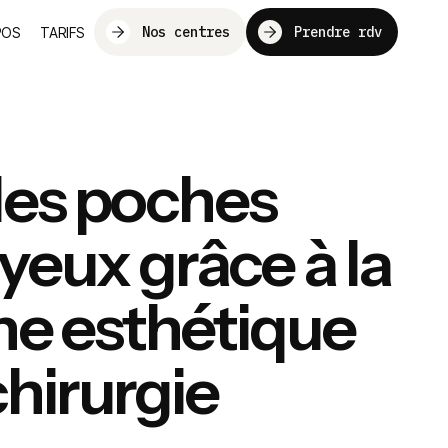
Nos centres
Prendre rdv
POS
TARIFS
les poches
 yeux grâce à la
e esthétique
chirurgie