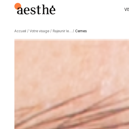
VI
Accueil
/
Votre visage
/
Rajeunir le…
/
Cernes