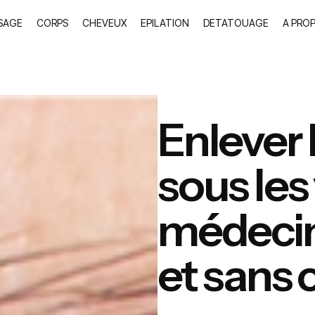
SAGE
CORPS
CHEVEUX
EPILATION
DETATOUAGE
A PRO
Enlever 
sous les
médecin
et sans 