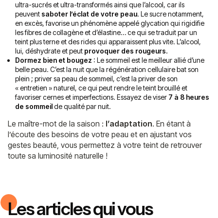
ultra-sucrés et ultra-transformés ainsi que l’alcool, car ils
peuvent
saboter l’éclat de votre peau
. Le sucre notamment,
en excès, favorise un phénomène appelé glycation qui rigidifie
les fibres de collagène et d’élastine… ce qui se traduit par un
teint plus terne et des rides qui apparaissent plus vite. L’alcool,
lui, déshydrate et peut
provoquer des rougeurs.
Dormez bien et bougez
: Le sommeil est le meilleur allié d’une
belle peau. C’est la nuit que la régénération cellulaire bat son
plein ; priver sa peau de sommeil, c’est la priver de son
« entretien » naturel, ce qui peut rendre le teint brouillé et
favoriser cernes et imperfections. Essayez de viser
7 à 8 heures
de sommeil
de qualité par nuit.
Le maître-mot de la saison :
l’adaptation
. En étant à
l’écoute des besoins de votre peau et en ajustant vos
gestes beauté, vous permettez à votre teint de retrouver
toute sa luminosité naturelle !
Les articles qui vous