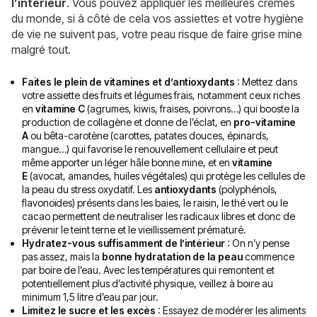
l’intérieur
. Vous pouvez appliquer les meilleures crèmes
du monde, si à côté de cela vos assiettes et votre hygiène
de vie ne suivent pas, votre peau risque de faire grise mine
malgré tout.
Faites le plein de vitamines et d’antioxydants
: Mettez dans
votre assiette des fruits et légumes frais, notamment ceux riches
en
vitamine C
(agrumes, kiwis, fraises, poivrons…) qui booste la
production de collagène et donne de l’éclat, en
pro-vitamine
A
ou bêta-carotène (carottes, patates douces, épinards,
mangue…) qui favorise le renouvellement cellulaire et peut
même apporter un léger hâle bonne mine, et en
vitamine
E
(avocat, amandes, huiles végétales) qui protège les cellules de
la peau du stress oxydatif. Les
antioxydants
(polyphénols,
flavonoïdes) présents dans les baies, le raisin, le thé vert ou le
cacao permettent de neutraliser les radicaux libres et donc de
prévenir le teint terne et le vieillissement prématuré.
Hydratez-vous suffisamment de l’intérieur
: On n’y pense
pas assez, mais la
bonne hydratation de la peau
commence
par boire de l’eau. Avec les températures qui remontent et
potentiellement plus d’activité physique, veillez à boire au
minimum 1,5 litre d’eau par jour.
Limitez le sucre et les excès
: Essayez de modérer les aliments