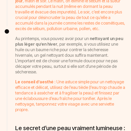
jour
, matin et soir. Le matin, on élimine le sébum et la sueur
accumulés pendant la nuit (même en dormant la peau
travaille et évacue des impuretés). Le soir, c’est encore plus
crucial pour désincruster la peau de tout ce qu’elle a
accumulé dans la journée comme les restes de cosmétiques,
excès de sébum, pollution urbaine, pollen, etc.
Au printemps, vous pouvez avoir pour un
nettoyant un peu
plus léger qu’en hiver
, par exemple, si vous utilisiez une
huile ou un baume riche pour contrer la sécheresse
hivernale, un gel nettoyant doux suffira maintenant.
L’important est de choisir une formule douce pour ne pas
décaper votre peau, surtout si elle sort d’une période de
sécheresse.
Le conseil d’aesthé :
Une astuce simple pour un nettoyage
efficace et délicat, utilisez de l’eau tiède (l’eau trop chaude a
tendance à assécher et à fragiliser la peau) et finissez par
une éclaboussure d’eau fraîche pour tonifier. Après le
nettoyage, tamponnez votre visage avec une serviette
propre.
Le secret d’une peau vraiment lumineuse :