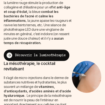
la lumière rouge stimule la production de
collagène et d’élastine pour un effet
anti-âge
et coup d’éclat,
la bleue
combat les
bactéries de l’acné
et
calme les
inflammations
, la jaune apaise les rougeurs et
ravive les teints ternes, etc. Une séance de
photothérapie LED dure une vingtaine de
minutes en général, c’est indolore (on ressent
juste une douce chaleur) et il n’y a
aucun
temps de récupération.
Découvrir la luminothérapie
La mésothérapie, le cocktail
revitalisant
Il s’agit de micro-injections dans le derme de
substances nutritives et hydratantes, le plus
souvent un mélange de
vitamines,
d’antioxydants, d’acides aminés et d’acide
hyaluronique
. Le principe de la mésothérapie
est de nourrir la peau de l’intérieur en
apportant directement aux cellules ce dont